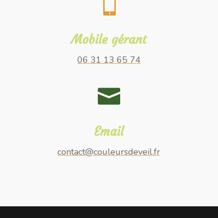

Mobile gérant
06 31 13 65 74

Email
contact@couleursdeveil.fr